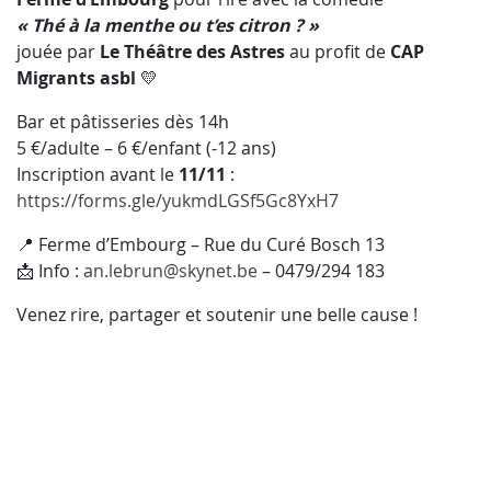
« Thé à la menthe ou t’es citron ? »
jouée par
Le Théâtre des Astres
au profit de
CAP
Migrants asbl
💛
Bar et pâtisseries dès 14h
5 €/adulte – 6 €/enfant (-12 ans)
Inscription avant le
11/11
:
https://forms.gle/yukmdLGSf5Gc8YxH7
📍 Ferme d’Embourg – Rue du Curé Bosch 13
📩 Info :
an.lebrun@skynet.be
– 0479/294 183
Venez rire, partager et soutenir une belle cause !